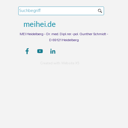
meihei.de
MEI Heidelberg -
Dr. med. Dipl.rer.-pol. Gunther Schmidt -
D 69121 Heidelberg
Created with Website X5