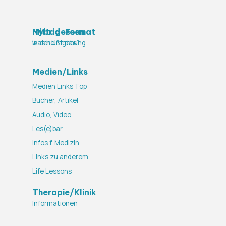
Mittagessen
Hybrid-Format
in der Umgebung
was heißt das?
Medien/Links
Medien Links Top
Bücher, Artikel
Audio, Video
Les(e)bar
Infos f. Medizin
Links zu anderem
Life Lessons
Therapie/Klinik
Informationen