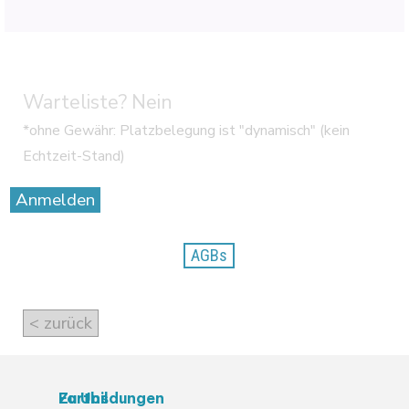
Warteliste? Nein
*ohne Gewähr: Platzbelegung ist "dynamisch" (kein
Echtzeit-Stand)
Anmelden
AGBs
< zurück
Zu Uns
Fortbildungen